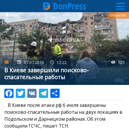
DonPress
Перейти
Общество
к
основному
содержанию
07.07.2026
12:22
125
В Киеве завершили поисково-
спасательные работы
В Киеве после атаки рф 6 июля завершены
поисково-спасательные работы на двух локациях в
Подольском и Дарницком районах. Об этом
сообщили ГСЧС, пишет ТСН.