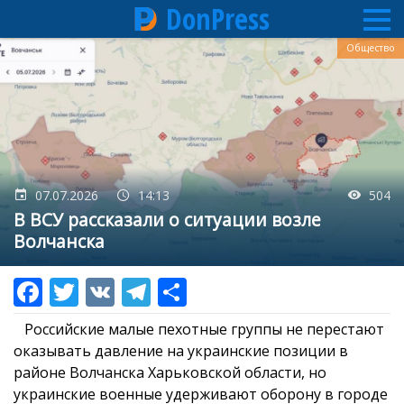
DonPress
Перейти
Общество
к
основному
содержанию
07.07.2026
14:13
504
В ВСУ рассказали о ситуации возле
Волчанска
Российские малые пехотные группы не перестают
оказывать давление на украинские позиции в
районе Волчанска Харьковской области, но
украинские военные удерживают оборону в городе