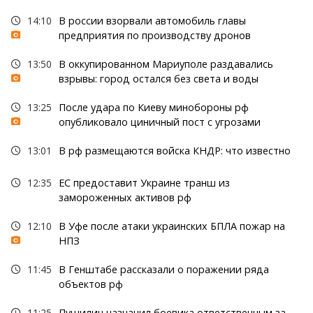
14:10
В россии взорвали автомобиль главы
предприятия по производству дронов
13:50
В оккупированном Мариуполе раздавались
взрывы: город остался без света и воды
13:25
После удара по Киеву минобороны рф
опубликовало циничный пост с угрозами
13:01
В рф размещаются войска КНДР: что известно
12:35
ЕС предоставит Украине транш из
замороженных активов рф
12:10
В Уфе после атаки украинских БПЛА пожар на
НПЗ
11:45
В Генштабе рассказали о поражении ряда
объектов рф
11:25
Пушилин назначил боевика ответственным за