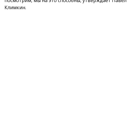
посмотрим, мы на это способны, утверждает Павел
Климкин.