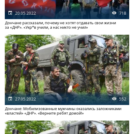
20.05.2022
718
Дончане рассказали, почему не хотят отдавать свои жизни
за «ДНР». «Укр*в учили, а нас никто не учил»
27.05.2022
552
Дончане: Мобилизованные мужчины оказались заложниками
«властей» «ДНР». «Верните ребят домой!»