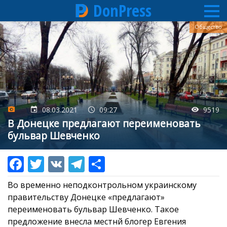
DonPress
Перейти
Общество
к
основному
содержанию
08.03.2021
09:27
9519
В Донецке предлагают переименовать
бульвар Шевченко
Во временно неподконтрольном украинскому
правительству Донецке «предлагают»
переименовать бульвар Шевченко. Такое
предложение внесла местнй блогер Евгения