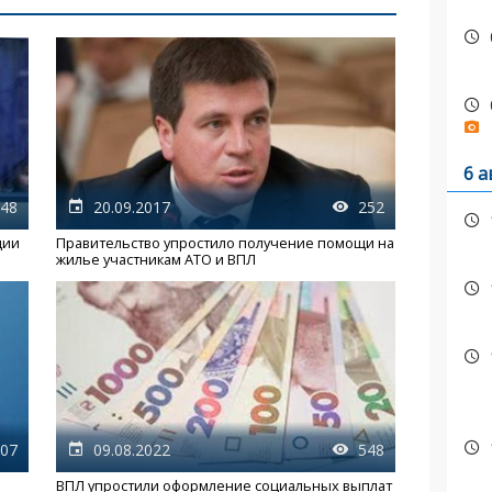
6 а
48
20.09.2017
252
ции
Правительство упростило получение помощи на
жилье участникам АТО и ВПЛ
07
09.08.2022
548
ВПЛ упростили оформление социальных выплат