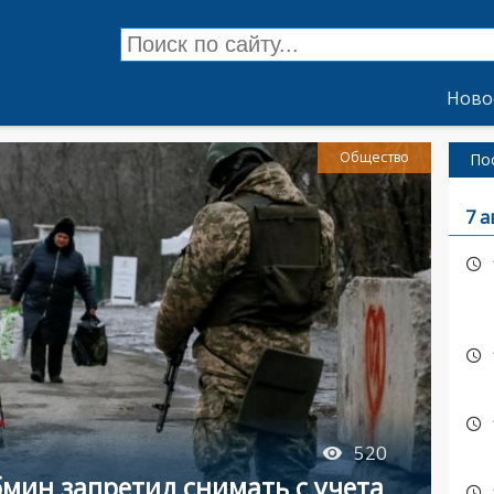
Ново
Общество
По
7 а
520
бмин запретил снимать с учета