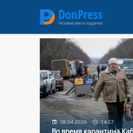
Перейти
DonPress
к
основному
Независимое издание
содержанию
08.04.2020
14:27
Во время карантина Ка