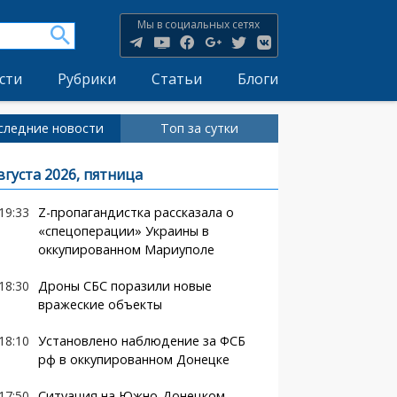
Мы в социальных сетях
сти
Рубрики
Статьи
Блоги
следние новости
Топ за сутки
вгуста 2026, пятница
19:33
Z-пропагандистка рассказала о
«спецоперации» Украины в
оккупированном Мариуполе
18:30
Дроны СБС поразили новые
вражеские объекты
18:10
Установлено наблюдение за ФСБ
рф в оккупированном Донецке
17:50
Ситуация на Южно-Донецком