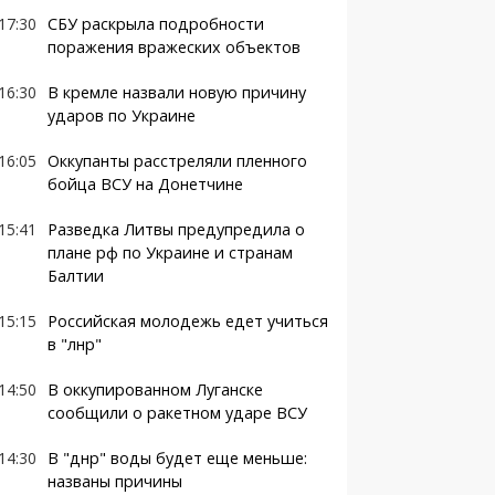
17:30
СБУ раскрыла подробности
поражения вражеских объектов
16:30
В кремле назвали новую причину
ударов по Украине
16:05
Оккупанты расстреляли пленного
бойца ВСУ на Донетчине
15:41
Разведка Литвы предупредила о
плане рф по Украине и странам
Балтии
15:15
Российская молодежь едет учиться
в "лнр"
14:50
В оккупированном Луганске
сообщили о ракетном ударе ВСУ
14:30
В "днр" воды будет еще меньше:
названы причины