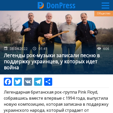
DonPress
Перейти
Общество
к
основному
содержанию
08.04.2022
01:41
606
Легенды рок-музыки записали песню в
поддержку украинцев, у которых идет
война
Легендарная британская рок-группа Pink Floyd,
собравшись вместе впервые с 1994 года, выпустила
новую композицию, которая записана в поддержку
украинского народа, который страдает от