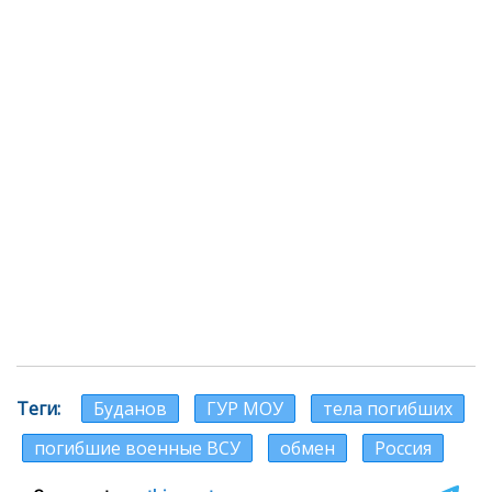
Теги
Буданов
ГУР МОУ
тела погибших
погибшие военные ВСУ
обмен
Россия