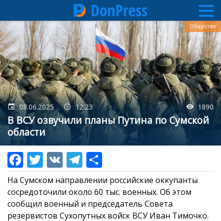
DonPress
Перейти
Общество
к
основному
содержанию
08.06.2025
12:23
1890
В ВСУ озвучили планы Путина по Сумской
области
На Сумском направлении российские оккупанты
сосредоточили около 60 тыс. военных. Об этом
сообщил военный и председатель Совета
резервистов Сухопутных войск ВСУ Иван Тимочко.