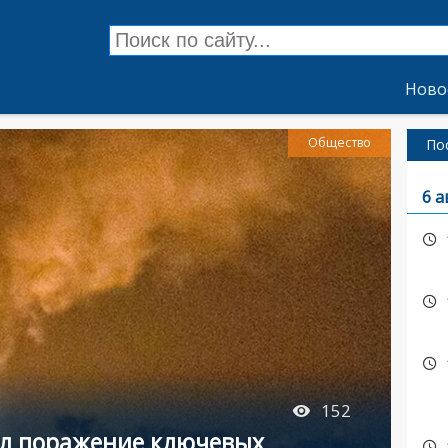
Ново
Общество
По
6 а
152
ил поражение ключевых