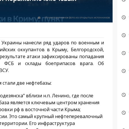
Иллюстративное фото из открытых источников
Украины нанесли ряд ударов по военным и
ийских оккупантов в Крыму, Белгородской,
 результате атаки зафиксированы попадания
я ФСБ и склады боеприпасов врага. Об
ВСУ.
стали две нефтебазы:
дезянска" вблизи н.п. Ленино, где после
 база является ключевым центром хранения
ровки рф в восточной части Крыма;
сии. Это самый крупный нефтеперевалочный
территории. Его инфраструктура