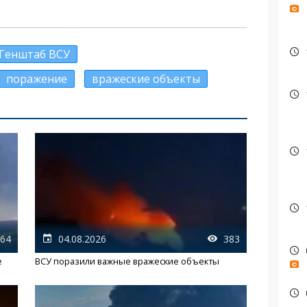
Генштаб ВСУ
поражение
вражеские объекты
64
04.08.2026
383
е
ВСУ поразили важные вражеские объекты