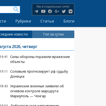
Мы в социальных сетях
сти
Рубрики
Статьи
Блоги
следние новости
Топ за сутки
вгуста 2026, четверг
19:41
Силы обороны поразили вражеские
объекты
19:11
Соловьев прогнозирует рф судьбу
Донецка
18:43
Украинские военные заявили об
огневом контроле маршрута
Мариуполь — Чонгар
18:03
Добропольское направление: