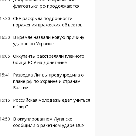
флаговтыки рф продолжаются
17:30
СБУ раскрыла подробности
поражения вражеских объектов
16:30
В кремле назвали новую причину
ударов по Украине
16:05
Оккупанты расстреляли пленного
бойца ВСУ на Донетчине
15:41
Разведка Литвы предупредила о
плане рф по Украине и странам
Балтии
15:15
Российская молодежь едет учиться
в "лнр"
14:50
В оккупированном Луганске
сообщили о ракетном ударе ВСУ