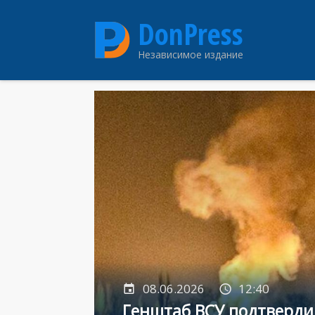
Перейти
DonPress
к
основному
Независимое издание
содержанию
08.06.2026
12:40
Генштаб ВСУ подтверд