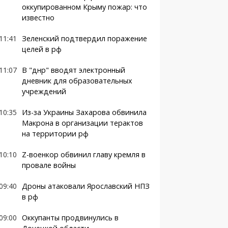
оккупированном Крыму пожар: что
известно
11:41
Зеленский подтвердил поражение
целей в рф
11:07
В "днр" вводят электронный
дневник для образовательных
учреждений
10:35
Из-за Украины Захарова обвинила
Макрона в организации терактов
на территории рф
10:10
Z-военкор обвинил главу кремля в
провале войны
09:40
Дроны атаковали Ярославский НПЗ
в рф
09:00
Оккупанты продвинулись в