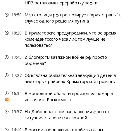
НПЗ остановил переработку нефти
18:50
Мэр столицы рф прогнозирует "крах страны" в
случае одного решения путина
18:28
В Краматорске предупредили, что во время
комендантского часа лифтом лучше не
пользоваться
17:45
Z-блогер: "В затяжной войне рф просто
обречена"
17:27
Объявлена обязательная эвакуация детей в
некоторых районах Краматорской громады
16:32
В московской области произошел пожар в
институте Роскосмоса
15:57
На Добропольском направлении фронта
ситуация становится сложной
14:10
В россии взорвали автомобиль главы