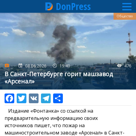
DonPress
Перейти
Общество
к
основному
содержанию
08.06.2026
19:40
476
В Санкт-Петербурге горит машзавод
«Арсенал»
Издание «Фонтанка» со ссылкой на
предварительную информацию своих
источников пишет, что пожар на
машиностроительном заводе «Арсенал» в Санкт-