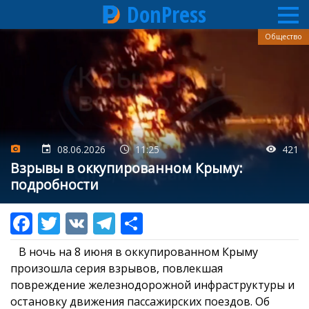
DonPress
Перейти
Общество
к
основному
содержанию
08.06.2026
11:25
421
Взрывы в оккупированном Крыму:
подробности
В ночь на 8 июня в оккупированном Крыму
произошла серия взрывов, повлекшая
повреждение железнодорожной инфраструктуры и
остановку движения пассажирских поездов. Об