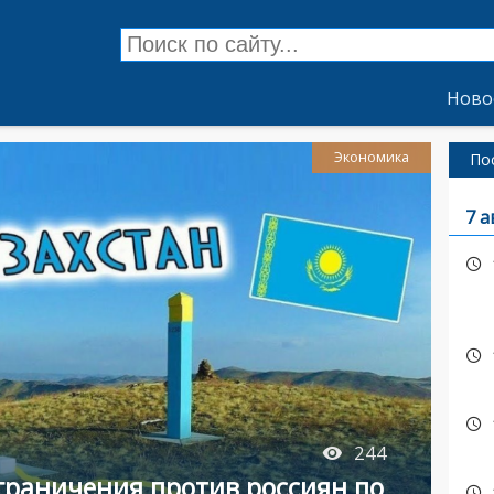
Ново
Экономика
По
7 а
244
ограничения против россиян по