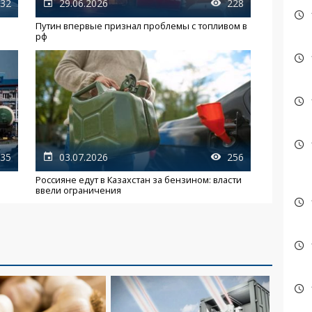
32
29.06.2026
228
м
Путин впервые признал проблемы с топливом в
рф
35
03.07.2026
256
Россияне едут в Казахстан за бензином: власти
ввели ограничения