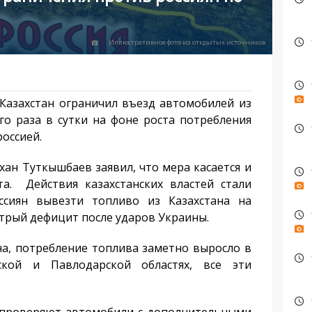
Иллюстративное фото из открытых источников
Казахстан ограничил въезд автомобилей из
го раза в сутки на фоне роста потребления
россией.
н Туткышбаев заявил, что мера касается и
та. Действия казахстанских властей стали
сиян вывезти топливо из Казахстана на
стрый дефицит после ударов Украины.
, потребление топлива заметно выросло в
нской и Павлодарской областях, все эти