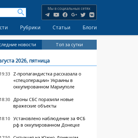
Мы в социальных сетях
сти
Рубрики
Статьи
Блоги
следние новости
Топ за сутки
вгуста 2026, пятница
19:33
Z-пропагандистка рассказала о
«спецоперации» Украины в
оккупированном Мариуполе
18:30
Дроны СБС поразили новые
вражеские объекты
18:10
Установлено наблюдение за ФСБ
рф в оккупированном Донецке
17:50
Ситуация на Южно-Донецком