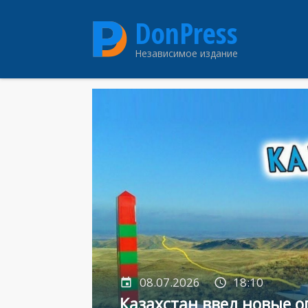
Перейти
DonPress
к
основному
Независимое издание
содержанию
08.07.2026
18:10
Казахстан ввел новые 