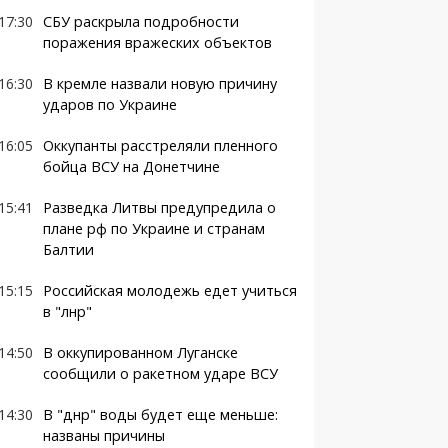
17:30
СБУ раскрыла подробности
поражения вражеских объектов
16:30
В кремле назвали новую причину
ударов по Украине
16:05
Оккупанты расстреляли пленного
бойца ВСУ на Донетчине
15:41
Разведка Литвы предупредила о
плане рф по Украине и странам
Балтии
15:15
Российская молодежь едет учиться
в "лнр"
14:50
В оккупированном Луганске
сообщили о ракетном ударе ВСУ
14:30
В "днр" воды будет еще меньше:
названы причины