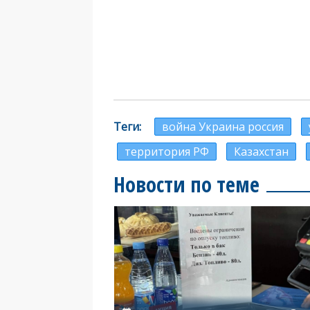
Теги
война Украина россия
территория РФ
Казахстан
Новости по теме