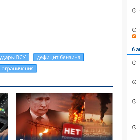
6 а
удары ВСУ
дефицит бензина
ограничения