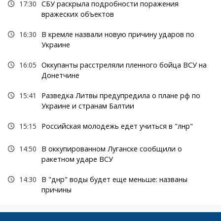
17:30
СБУ раскрыла подробности поражения
вражеских объектов
16:30
В кремле назвали новую причину ударов по
Украине
16:05
Оккупанты расстреляли пленного бойца ВСУ на
Донетчине
15:41
Разведка Литвы предупредила о плане рф по
Украине и странам Балтии
15:15
Российская молодежь едет учиться в "лнр"
14:50
В оккупированном Луганске сообщили о
ракетном ударе ВСУ
14:30
В "днр" воды будет еще меньше: названы
причины