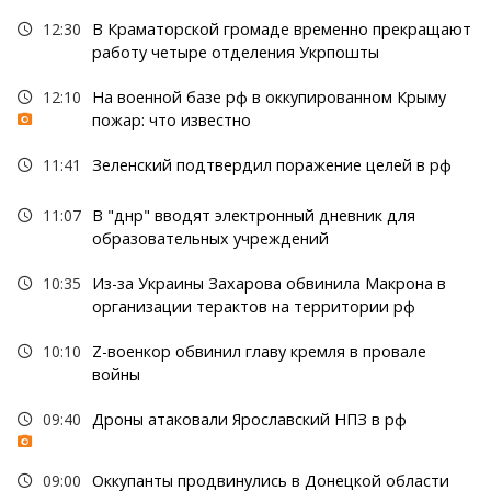
12:30
В Краматорской громаде временно прекращают
работу четыре отделения Укрпошты
12:10
На военной базе рф в оккупированном Крыму
пожар: что известно
11:41
Зеленский подтвердил поражение целей в рф
11:07
В "днр" вводят электронный дневник для
образовательных учреждений
10:35
Из-за Украины Захарова обвинила Макрона в
организации терактов на территории рф
10:10
Z-военкор обвинил главу кремля в провале
войны
09:40
Дроны атаковали Ярославский НПЗ в рф
09:00
Оккупанты продвинулись в Донецкой области