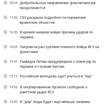
18:03
Добропольское направление: флаговтыки рф
продолжаются
17:30
СБУ раскрыла подробности поражения
вражеских объектов
16:30
В кремле назвали новую причину ударов по
Украине
16:05
Оккупанты расстреляли пленного бойца ВСУ на
Донетчине
15:41
Разведка Литвы предупредила о плане рф по
Украине и странам Балтии
15:15
Российская молодежь едет учиться в "лнр"
14:50
В оккупированном Луганске сообщили о
ракетном ударе ВСУ
14:30
В "днр" воды будет еще меньше: названы