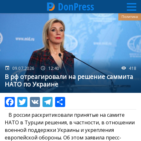
DonPress
Перейти
Политика
к
основному
содержанию
09.07.2026
12:40
418
В рф отреагировали на решение саммита
НАТО по Украине
В россии раскритиковали принятые на самите
НАТО в Турции решения, в частности, в отношении
военной поддержки Украины и укрепления
европейской обороны. Об этом заявила пресс-