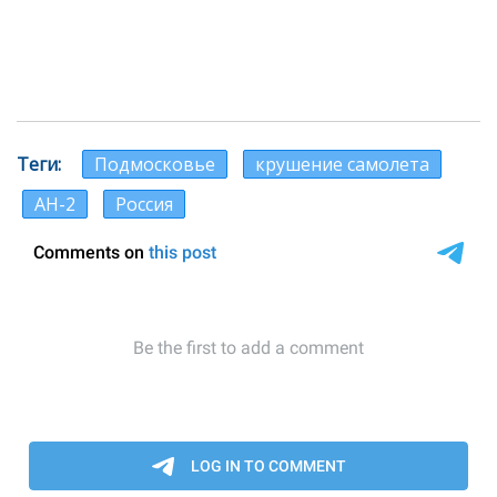
Теги
Подмосковье
крушение самолета
АН-2
Россия