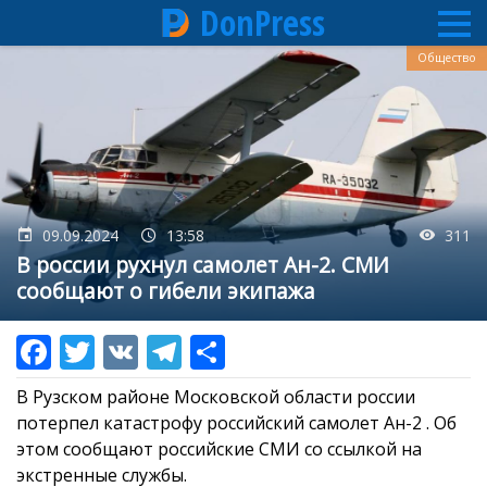
DonPress
Перейти
Общество
к
основному
содержанию
09.09.2024
13:58
311
В россии рухнул самолет Ан-2. СМИ
сообщают о гибели экипажа
В Рузском районе Московской области россии
потерпел катастрофу российский самолет Ан-2 . Об
этом сообщают российские СМИ со ссылкой на
экстренные службы.