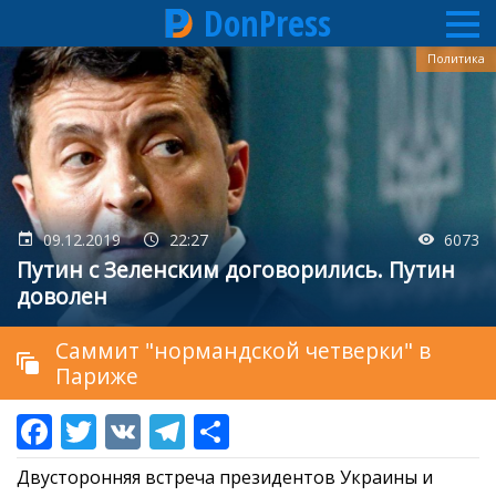
DonPress
Перейти
Политика
к
основному
содержанию
09.12.2019
22:27
6073
Путин с Зеленским договорились. Путин
доволен
Саммит "нормандской четверки" в
Париже
Двусторонняя встреча президентов Украины и