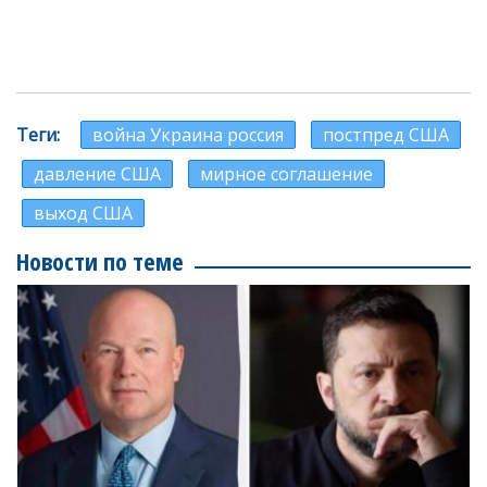
Теги
война Украина россия
постпред США
давление США
мирное соглашение
выход США
Новости по теме