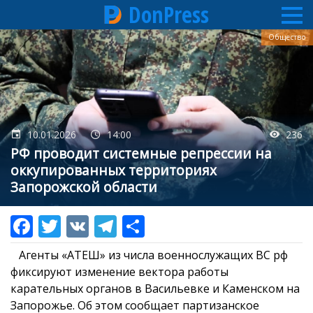
DonPress
Перейти
Общество
к
основному
содержанию
10.01.2026
14:00
236
РФ проводит системные репрессии на
оккупированных территориях
Запорожской области
Агенты «АТЕШ» из числа военнослужащих ВС рф
фиксируют изменение вектора работы
карательных органов в Васильевке и Каменском на
Запорожье. Об этом сообщает партизанское