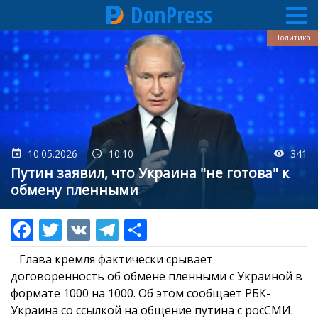
DonPress
Перейти
Политика
к
основному
содержанию
10.05.2026
10:10
341
Путин заявил, что Украина "не готова" к
обмену пленными
Глава кремля фактически срывает
договоренность об обмене пленными с Украиной в
формате 1000 на 1000. Об этом сообщает РБК-
Украина со ссылкой на общение путина с росСМИ.