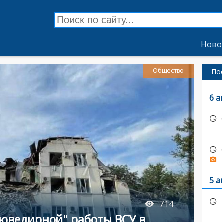
Ново
Общество
По
6 а
5 а
714
"ювелирной" работы ВСУ в