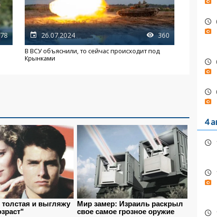
78
26.07.2024
360
В ВСУ объяснили, то сейчас происходит под
Крынками
4 а