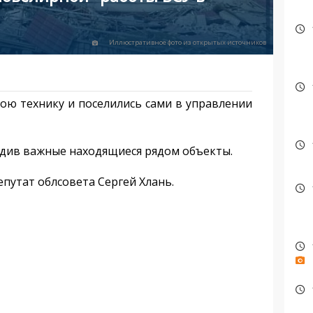
Иллюстративное фото из открытых источников
ою технику и поселились сами в управлении
едив важные находящиеся рядом объекты.
утат облсовета Сергей Хлань.