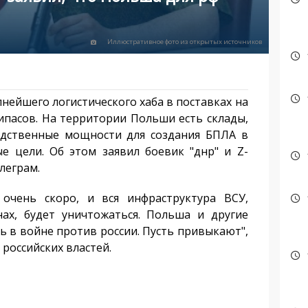
Иллюстративное фото из открытых источников
йшего логистического хаба в поставках на
ипасов. На территории Польши есть склады,
одственные мощности для создания БПЛА в
е цели. Об этом заявил боевик "днр" и Z-
елеграм.
чень скоро, и вся инфраструктура ВСУ,
нах, будет уничтожаться. Польша и другие
ь в войне против россии. Пусть привыкают",
 российских властей.