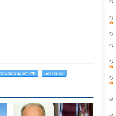
пропагандист РФ
Безсонов