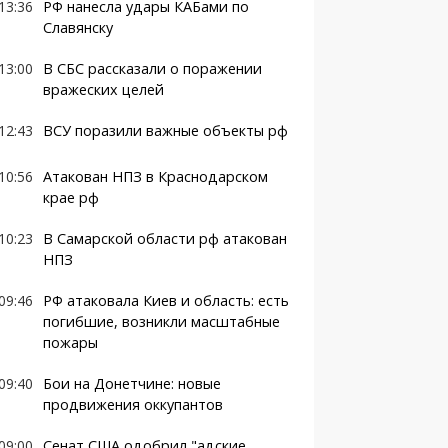
13:36
РФ нанесла удары КАБами по
Славянску
13:00
В СБС рассказали о поражении
вражеских целей
12:43
ВСУ поразили важные объекты рф
10:56
Атакован НПЗ в Краснодарском
крае рф
10:23
В Самарской области рф атакован
НПЗ
09:46
РФ атаковала Киев и область: есть
погибшие, возникли масштабные
пожары
09:40
Бои на Донетчине: новые
продвижения оккупантов
09:00
Сенат США одобрил "адские