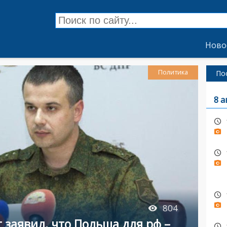
Ново
Политика
По
8 а
804
 заявил, что Польша для рф –