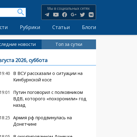
Мы в социальных сетях
сти
Рубрики
Статьи
Блоги
следние новости
Топ за сутки
вгуста 2026, суббота
19:40
В ВСУ рассказали о ситуации на
Кинбурнской косе
19:01
Путин поговорил с полковником
ВДВ, которого «похоронили» год
назад
18:25
Армия рф продвинулась на
Донетчине
18:05
В оккупированном Донецке