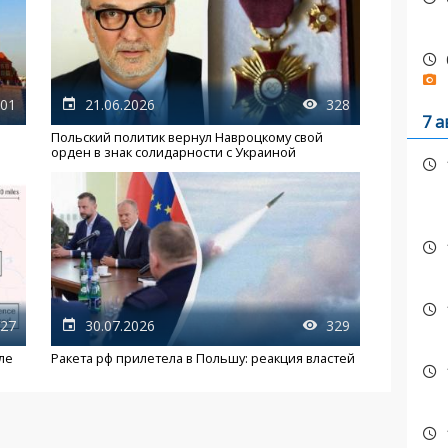
01
21.06.2026
328
7 а
Польский политик вернул Навроцкому свой
орден в знак солидарности с Украиной
27
30.07.2026
329
ле
Ракета рф прилетела в Польшу: реакция властей