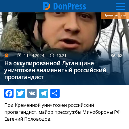
DonPress
Перейти
Происшествия
к
основному
содержанию
11.04.2024
10:21
680
На оккупированной Луганщине
уничтожен знаменитый российский
пропагандист
Под Кременной уничтожен российский
пропагандист, майор пресслужбы Минобороны РФ
Евгений Половодов.