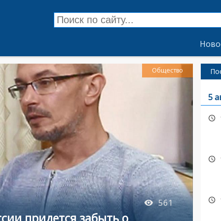
Ново
Общество
По
5 а
561
ссии придется забыть о