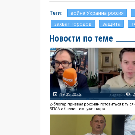
Теги
война Украина россия
захват городов
защита
т
Новости по теме
19.05.2026
2
Z-блогер призвал россиян готовиться к тыся
БПЛА и баллистике уже скоро