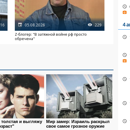
4 а
16
05.08.2026
229
Z-блогер: "В затяжной войне рф просто
обречена"