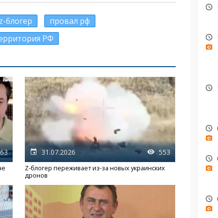
z-блогер
провал рф
ерритория РФ
63
31.07.2026
553
че
Z-блогер переживает из-за новых украинских
дронов