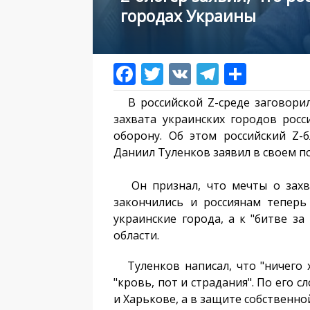
городах Украины
В российской Z-среде заговорил
захвата украинских городов росс
оборону. Об этом российский Z-
Даниил Туленков заявил в своем по
Он признал, что мечты о захва
закончились и россиянам теперь
украинские города, а к "битве з
области.
Туленков написал, что "ничего х
"кровь, пот и страдания". По его 
и Харькове, а в защите собственно