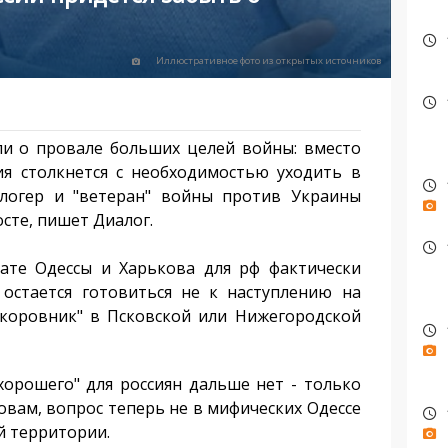
Иллюстративное фото из открытых источников
и о провале больших целей войны: вместо
ия столкнется с необходимостью уходить в
блогер и "ветеран" войны против Украины
сте, пишет Диалог.
те Одессы и Харькова для рф фактически
 остается готовиться не к наступлению на
а коровник" в Псковской или Нижегородской
орошего" для россиян дальше нет - только
словам, вопрос теперь не в мифических Одессе
й территории.