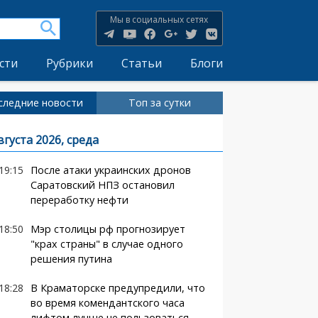
Мы в социальных сетях
сти
Рубрики
Статьи
Блоги
следние новости
Топ за сутки
вгуста 2026, среда
19:15
После атаки украинских дронов
Саратовский НПЗ остановил
переработку нефти
18:50
Мэр столицы рф прогнозирует
"крах страны" в случае одного
решения путина
18:28
В Краматорске предупредили, что
во время комендантского часа
лифтом лучше не пользоваться