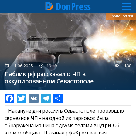
DonPress
Перейти
Происшествия
к
основному
содержанию
11.06.2025
19:49
1138
Паблик рф рассказал о ЧП в
оккупированном Севастополе
Накануне дня россии в Севастополе произошло
серьезное ЧП - на одной из парковок была
обнаружена машина с двумя телами внутри. Об
этом сообщает ТГ-канал рф «Кремлевская