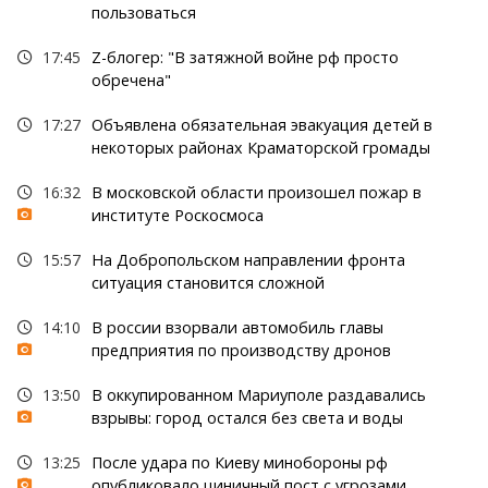
пользоваться
17:45
Z-блогер: "В затяжной войне рф просто
обречена"
17:27
Объявлена обязательная эвакуация детей в
некоторых районах Краматорской громады
16:32
В московской области произошел пожар в
институте Роскосмоса
15:57
На Добропольском направлении фронта
ситуация становится сложной
14:10
В россии взорвали автомобиль главы
предприятия по производству дронов
13:50
В оккупированном Мариуполе раздавались
взрывы: город остался без света и воды
13:25
После удара по Киеву минобороны рф
опубликовало циничный пост с угрозами