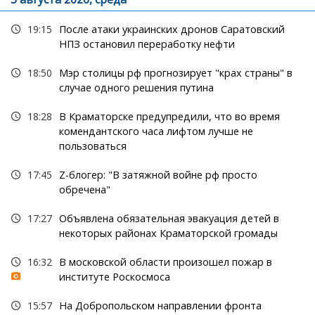
19:15
После атаки украинских дронов Саратовский
НПЗ остановил переработку нефти
18:50
Мэр столицы рф прогнозирует "крах страны" в
случае одного решения путина
18:28
В Краматорске предупредили, что во время
комендантского часа лифтом лучше не
пользоваться
17:45
Z-блогер: "В затяжной войне рф просто
обречена"
17:27
Объявлена обязательная эвакуация детей в
некоторых районах Краматорской громады
16:32
В московской области произошел пожар в
институте Роскосмоса
15:57
На Добропольском направлении фронта