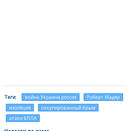
Теги
война Украина россия
Роберт Мадяр
изоляция
оккупированный Крым
атаки БПЛА