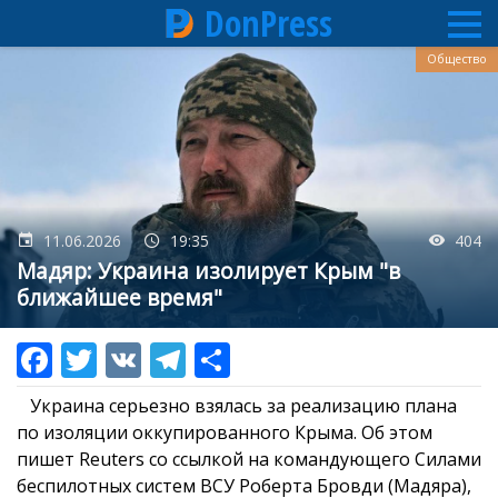
DonPress
Перейти
Общество
к
основному
содержанию
11.06.2026
19:35
404
Мадяр: Украина изолирует Крым "в
ближайшее время"
Украина серьезно взялась за реализацию плана
по изоляции оккупированного Крыма. Об этом
пишет Reuters со ссылкой на командующего Силами
беспилотных систем ВСУ Роберта Бровди (Мадяра),