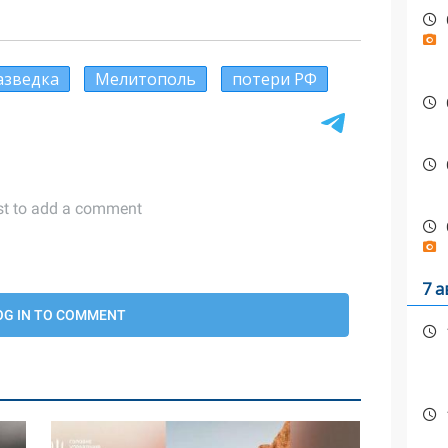
азведка
Мелитополь
потери РФ
7 а