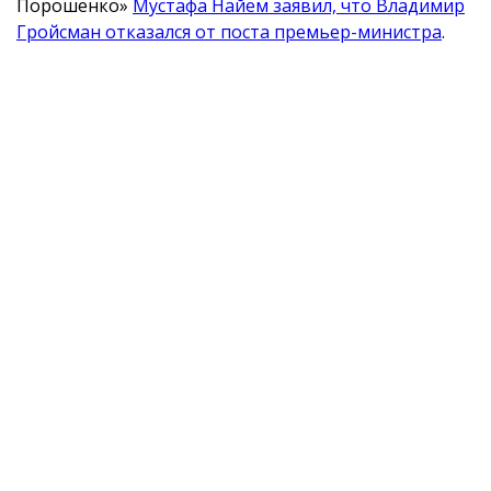
Порошенко»
Мустафа Найем заявил, что Владимир
Гройсман отказался от поста премьер-министра
.