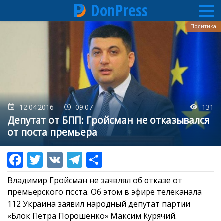
DonPress
Перейти
Политика
к
основному
содержанию
12.04.2016
09:07
131
Депутат от БПП: Гройсман не отказывался
от поста премьера
Владимир Гройсман не заявлял об отказе от
премьерского поста. Об этом в эфире телеканала
112 Украина заявил народный депутат партии
«Блок Петра Порошенко» Максим Курячий.