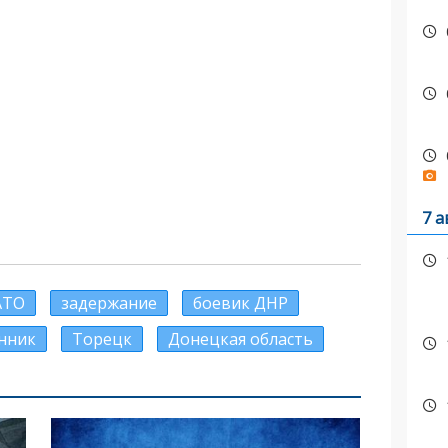
7 а
АТО
задержание
боевик ДНР
нник
Торецк
Донецкая область