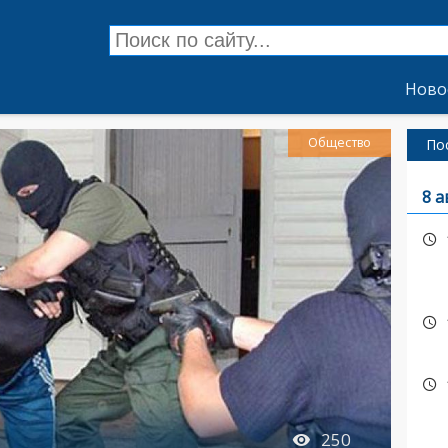
Ново
Общество
По
8 а
250