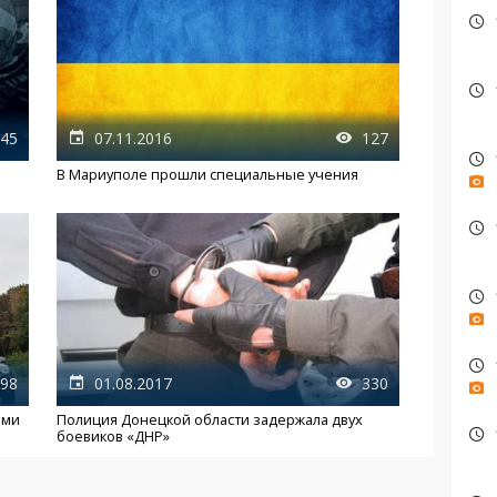
45
07.11.2016
127
В Мариуполе прошли специальные учения
98
01.08.2017
330
ами
Полиция Донецкой области задержала двух
боевиков «ДНР»