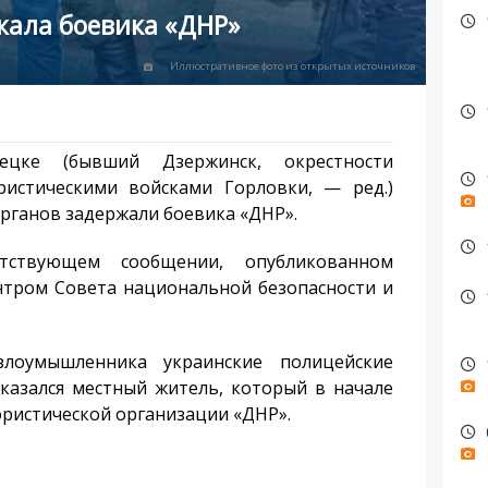
жала боевика «ДНР»
Иллюстративное фото из открытых источников
цке (бывший Дзержинск, окрестности
ристическими войсками Горловки, — ред.)
рганов задержали боевика «ДНР».
тствующем сообщении, опубликованном
тром Совета национальной безопасности и
злоумышленника украинские полицейские
оказался местный житель, который в начале
рористической организации «ДНР».