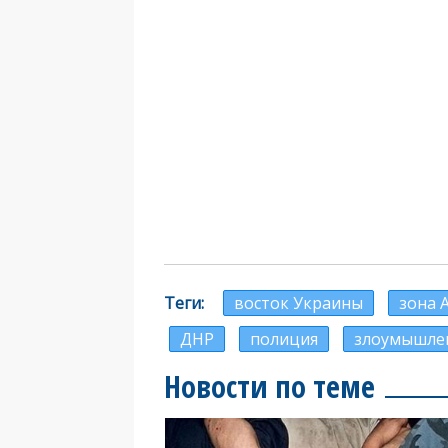
Теги
восток Украины
зона 
ДНР
полиция
злоумышле
Новости по теме