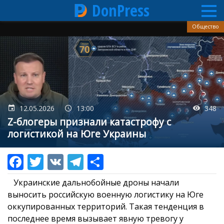
DonPress
Перейти
Общество
к
основному
содержанию
12.05.2026
13:00
348
Z-блогеры признали катастрофу с
логистикой на Юге Украины
Украинские дальнобойные дроны начали
выносить российскую военную логистику на Юге
оккупированных территорий. Такая тенденция в
последнее время вызывает явную тревогу у