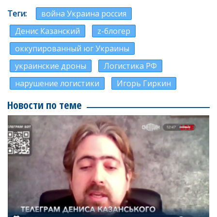
Теги
война Украина россия
Денис Казанский
z-блогер
оккупированный юг Украины
украинские дроны
Логистика РФ
нарушение логистики
Игорь Гиркин
Новости по теме