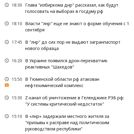
18:30
Глава "избиркома днр" рассказал, как будут
голосовать на выборах в госдуму рф
18:10
Власти "лнр" еще не знают о форме обучения с 1
сентября
17:45
В "лнр" до сих пор не выдают загранпаспорт
нового образца
16:20
В Украине появился дрон-перехватчик
реактивных "Шахедов"
15:50
В Тюменской области рф атакован
нефтехимический комплекс
15:30
Z-канал об уничтожение в Геленджике РЭБ рф:
"У системы критический недостаток"
15:10
В «лнр» задержали местного жителя за
"призывы к расправе над политическим
руководством республики"