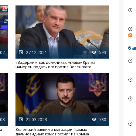
6 а
02
27.12.2021
593
«Задержим, как должника»: «глава» Крыма
намерен подать иск против Зеленского
08
22.03.2023
730
на
Зеленский заявил о миграции "самых
дальновидных крыс России" из Крыма