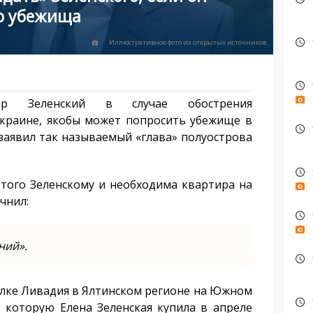
о убежища
Иллюстративное фото из открытых источников
ир Зеленский в случае обострения
Украине, якобы может попросить убежище в
заявил так называемый «глава» полуострова
этого Зеленскому и необходима квартира на
чнил:
ний».
елке Ливадия в Ялтинском регионе на Южном
 которую Елена Зеленская купила в апреле