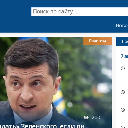
Ново
Политика
По
7 а
200
ать» Зеленского, если он