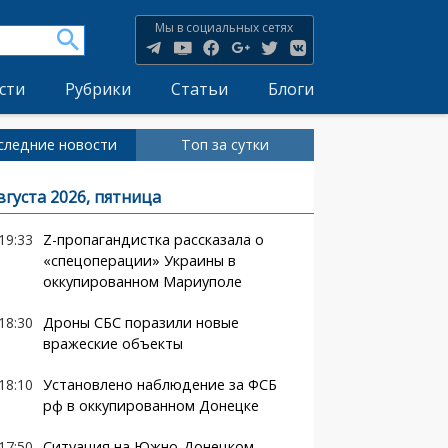
Мы в социальных сетях
сти
Рубрики
Статьи
Блоги
следние новости
Топ за сутки
вгуста 2026, пятница
19:33
Z-пропагандистка рассказала о
«спецоперации» Украины в
оккупированном Мариуполе
18:30
Дроны СБС поразили новые
вражеские объекты
18:10
Установлено наблюдение за ФСБ
рф в оккупированном Донецке
17:50
Ситуация на Южно-Донецком