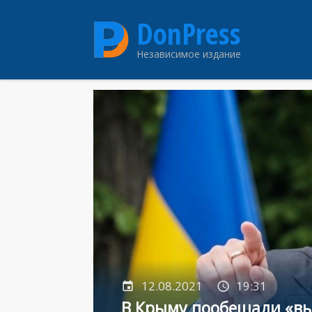
Перейти
DonPress
к
основному
Независимое издание
содержанию
12.08.2021
19:31
В Крыму пообещали «выд