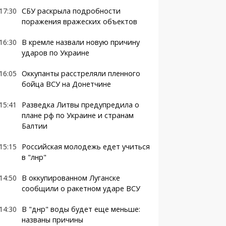
17:30
СБУ раскрыла подробности
поражения вражеских объектов
16:30
В кремле назвали новую причину
ударов по Украине
16:05
Оккупанты расстреляли пленного
бойца ВСУ на Донетчине
15:41
Разведка Литвы предупредила о
плане рф по Украине и странам
Балтии
15:15
Российская молодежь едет учиться
в "лнр"
14:50
В оккупированном Луганске
сообщили о ракетном ударе ВСУ
14:30
В "днр" воды будет еще меньше:
названы причины