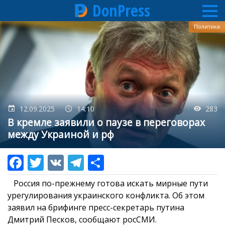
DonPress
Перейти
Политика
к
основному
содержанию
12.09.2025
14:10
283
В кремле заявили о паузе в переговорах
между Украиной и рф
Россия по-прежнему готова искать мирные пути
урегулирования украинского конфликта. Об этом
заявил на брифинге пресс-секретарь путина
Дмитрий Песков, сообщают росСМИ.