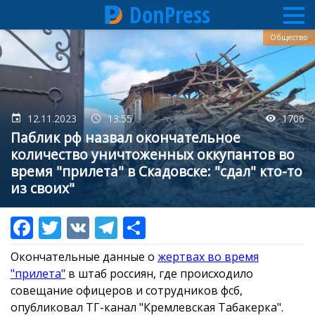
DonPress
Перейти
Общество
к
основному
содержанию
12.11.2023
13:55
1706
Паблик рф назвал окончательное
количество уничтоженных оккупантов во
время "прилета" в Скадовске: "сдал" кто-то
из своих"
Окончательные данные о
жертвах во время
"прилета"
в штаб россиян, где происходило
совещание офицеров и сотрудников фсб,
опубликовал ТГ-канал "Кремлевская Табакерка".