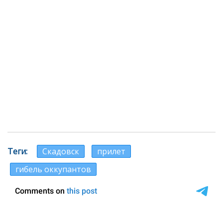
Теги
Скадовск
прилет
гибель оккупантов