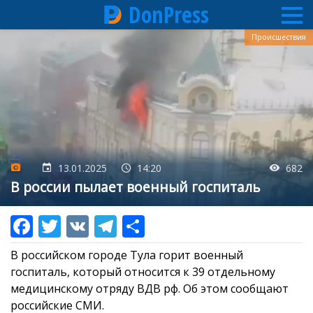
DonPress
Перейти
Происшествия
к
основному
содержанию
13.01.2025
14:20
682
В россии пылает военный госпиталь
В российском городе Тула горит военный
госпиталь, который относится к 39 отдельному
медицинскому отряду ВДВ рф. Об этом сообщают
российские СМИ.