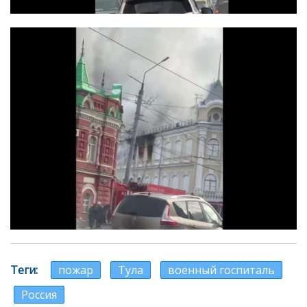
Теги
пожар
Тула
военный госпиталь
Россия