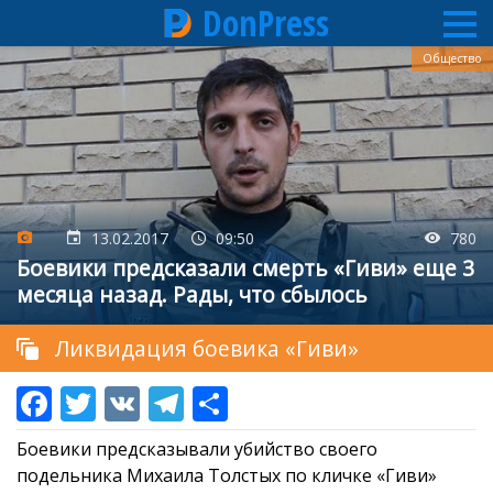
DonPress
Перейти
Общество
к
основному
содержанию
13.02.2017
09:50
780
Боевики предсказали смерть «Гиви» еще 3
месяца назад. Рады, что сбылось
Ликвидация боевика «Гиви»
Боевики предсказывали убийство своего
подельника Михаила Толстых по кличке «Гиви»