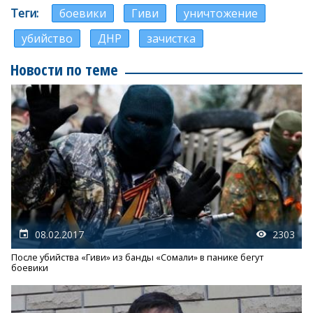
Теги
боевики
Гиви
уничтожение
убийство
ДНР
зачистка
Новости по теме
08.02.2017
2303
После убийства «Гиви» из банды «Сомали» в панике бегут
боевики