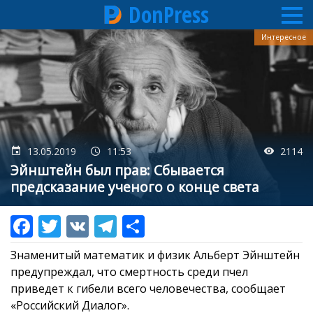
DonPress
Перейти
Интересное
к
основному
содержанию
13.05.2019
11:53
2114
Эйнштейн был прав: Сбывается
предсказание ученого о конце света
Знаменитый математик и физик Альберт Эйнштейн
предупреждал, что смертность среди пчел
приведет к гибели всего человечества, сообщает
«Российский Диалог».