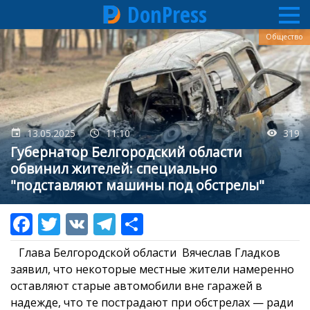
DonPress
Перейти
Общество
к
основному
содержанию
13.05.2025
11:10
319
Губернатор Белгородский области
обвинил жителей: специально
"подставляют машины под обстрелы"
Глава Белгородской области Вячеслав Гладков
заявил, что некоторые местные жители намеренно
оставляют старые автомобили вне гаражей в
надежде, что те пострадают при обстрелах — ради