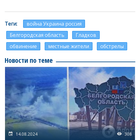
Теги
война Украина россия
Белгородская область
Гладков
обвинение
местные жители
обстрелы
Новости по теме
14.08.2024
308