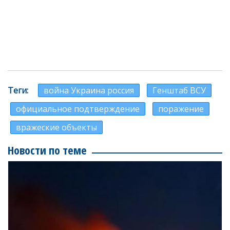
Теги
война Украина россия
Генштаб ВСУ
официальное подтверждение
поражение
вражеские объекты
Новости по теме