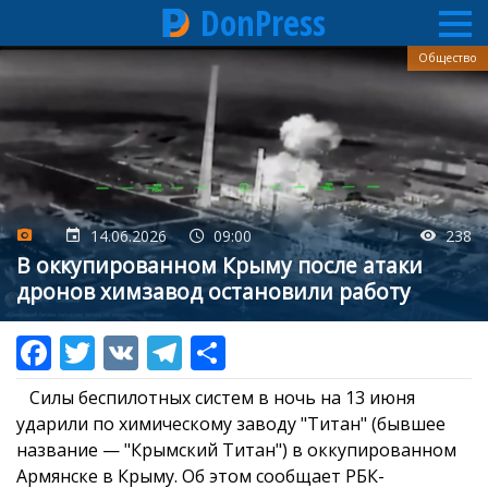
DonPress
Перейти
Общество
к
основному
содержанию
14.06.2026
09:00
238
В оккупированном Крыму после атаки
дронов химзавод остановили работу
Силы беспилотных систем в ночь на 13 июня
ударили по химическому заводу "Титан" (бывшее
название — "Крымский Титан") в оккупированном
Армянске в Крыму.
Об этом сообщает РБК-