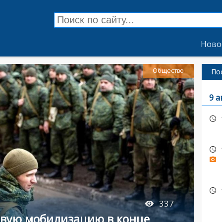
Ново
Общество
По
9 а
337
овую мобилизацию в конце