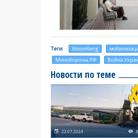
Теги
Bloomberg
мобилизаци
Минобороны РФ
Война Украи
Новости по теме
22.07.2024
3