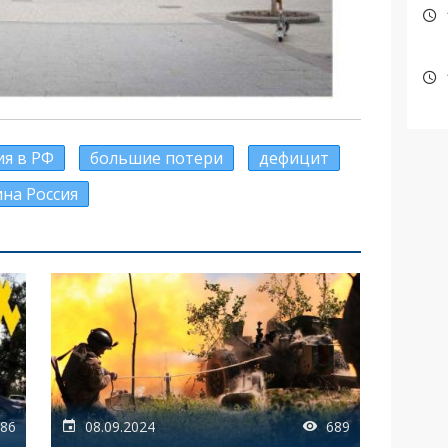
я в РФ
большие потери
дефицит
на Россия
86
08.09.2024
689