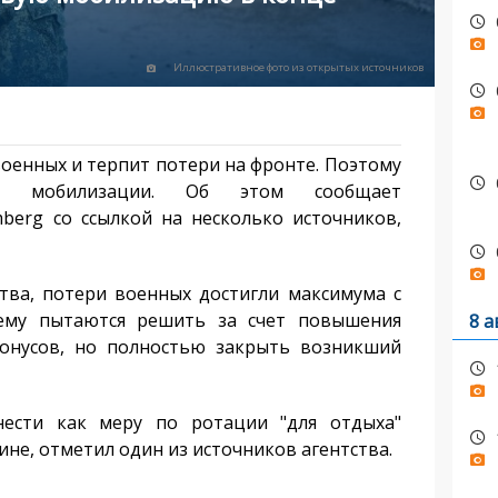
Иллюстративное фото из открытых источников
енных и терпит потери на фронте. Поэтому
й мобилизации. Об этом сообщает
berg со ссылкой на несколько источников,
ва, потери военных достигли максимума с
ему пытаются решить за счет повышения
8 а
бонусов, но полностью закрыть возникший
ти как меру по ротации "для отдыха"
е, отметил один из источников агентства.