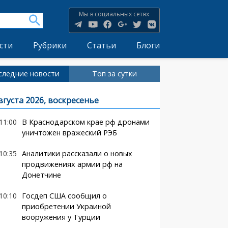
Мы в социальных сетях
сти
Рубрики
Статьи
Блоги
следние новости
Топ за сутки
вгуста 2026, воскресенье
11:00
В Краснодарском крае рф дронами
уничтожен вражеский РЭБ
10:35
Аналитики рассказали о новых
продвижениях армии рф на
Донетчине
10:10
Госдеп США сообщил о
приобретении Украиной
вооружения у Турции