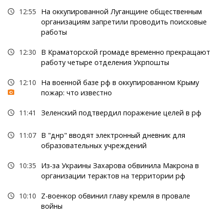
12:55
На оккупированной Луганщине общественным
организациям запретили проводить поисковые
работы
12:30
В Краматорской громаде временно прекращают
работу четыре отделения Укрпошты
12:10
На военной базе рф в оккупированном Крыму
пожар: что известно
11:41
Зеленский подтвердил поражение целей в рф
11:07
В "днр" вводят электронный дневник для
образовательных учреждений
10:35
Из-за Украины Захарова обвинила Макрона в
организации терактов на территории рф
10:10
Z-военкор обвинил главу кремля в провале
войны