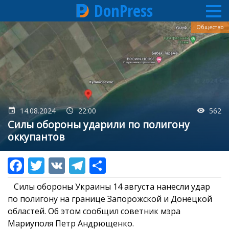
DonPress
Перейти
Общество
к
основному
содержанию
14.08.2024
22:00
562
Силы обороны ударили по полигону
оккупантов
Силы обороны Украины 14 августа нанесли удар
по полигону на границе Запорожской и Донецкой
областей. Об этом сообщил советник мэра
Мариуполя Петр Андрющенко.