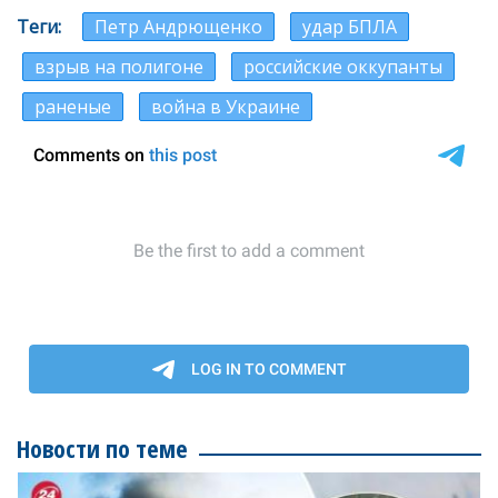
Теги
Петр Андрющенко
удар БПЛА
взрыв на полигоне
российские оккупанты
раненые
война в Украине
Новости по теме