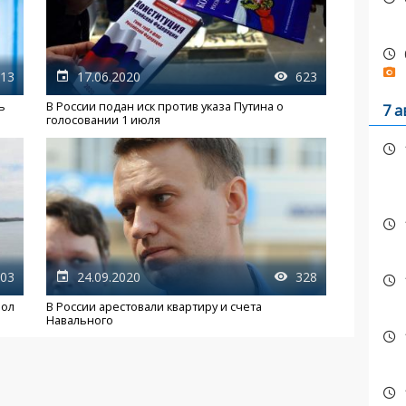
13
17.06.2020
623
ь
В России подан иск против указа Путина о
7 а
голосовании 1 июля
03
24.09.2020
328
Пол
В России арестовали квартиру и счета
Навального