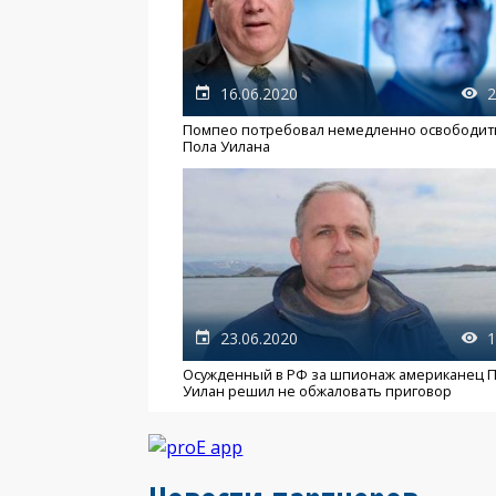
16.06.2020
2
Помпео потребовал немедленно освободит
Пола Уилана
23.06.2020
1
Осужденный в РФ за шпионаж американец 
Уилан решил не обжаловать приговор