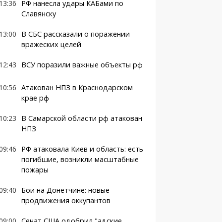
13:36
РФ нанесла удары КАБами по
Славянску
13:00
В СБС рассказали о поражении
вражеских целей
12:43
ВСУ поразили важные объекты рф
10:56
Атакован НПЗ в Краснодарском
крае рф
10:23
В Самарской области рф атакован
НПЗ
09:46
РФ атаковала Киев и область: есть
погибшие, возникли масштабные
пожары
09:40
Бои на Донетчине: новые
продвижения оккупантов
09:00
Сенат США одобрил "адские