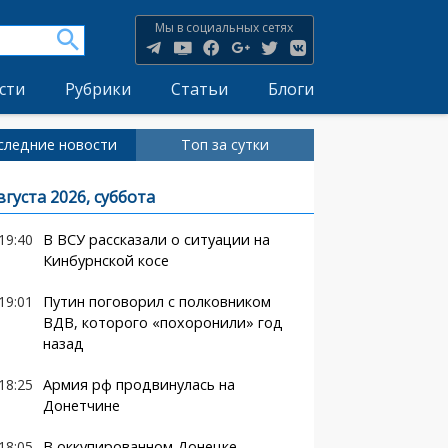
Мы в социальных сетях
сти
Рубрики
Статьи
Блоги
следние новости
Топ за сутки
вгуста 2026, суббота
19:40
В ВСУ рассказали о ситуации на
Кинбурнской косе
19:01
Путин поговорил с полковником
ВДВ, которого «похоронили» год
назад
18:25
Армия рф продвинулась на
Донетчине
18:05
В оккупированном Донецке