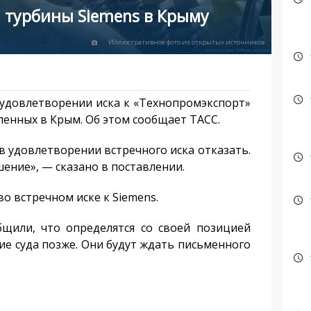
л турбины Siemens в Крыму
Иллюстративное фото из открытых источников
 удовлетворении иска к «Технопромэкспорт»
ленных в Крым. Об этом сообщает ТАСС.
в удовлетворении встречного иска отказать.
ение», — сказано в поставлении.
о встречном иске к Siemens.
бщили, что определятся со своей позицией
е суда позже. Они будут ждать письменного