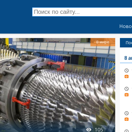
Ново
В мире
По
8 а
105