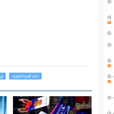
уд
судебный иск