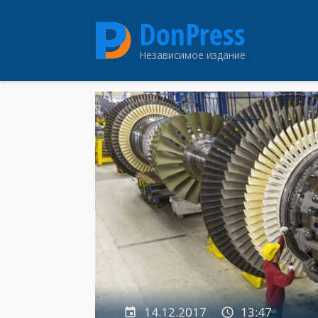
Перейти
DonPress
к
основному
Независимое издание
содержанию
14.12.2017
13:47