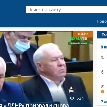
Ново
В мире
По
8 а
624
7 а
я «ЛДНР» призвали снова