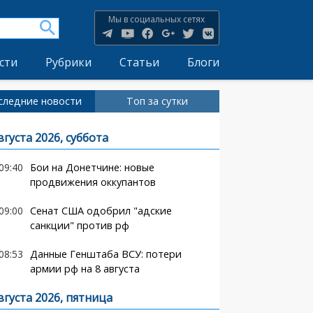
Мы в социальных сетях
сти
Рубрики
Статьи
Блоги
следние новости
Топ за сутки
вгуста 2026, суббота
09:40
Бои на Донетчине: новые
продвижения оккупантов
09:00
Сенат США одобрил "адские
санкции" против рф
08:53
Данные Генштаба ВСУ: потери
армии рф на 8 августа
вгуста 2026, пятница