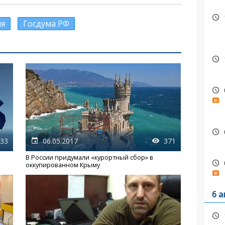
ия
Госдума РФ
33
06.05.2017
371
В России придумали «курортный сбор» в
оккупированном Крыму
6 а