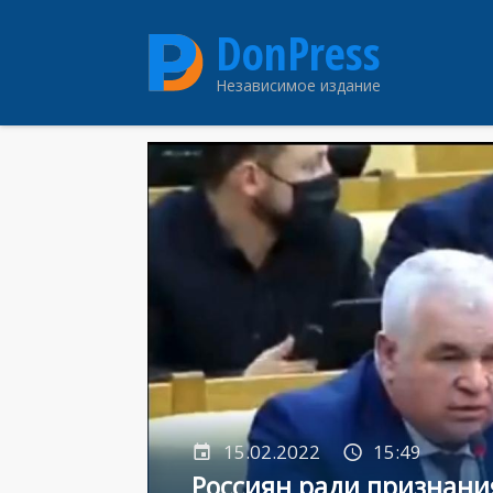
Перейти
DonPress
к
основному
Независимое издание
содержанию
15.02.2022
15:49
Россиян ради признани