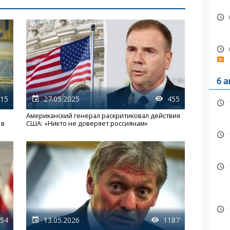
6 а
15
27.05.2025
455
Американский генерал раскритиковал действия
 в
США: «Никто не доверяет россиянам»
54
13.05.2026
1187