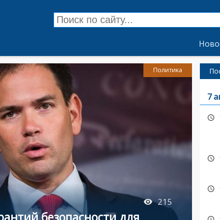
Ново
Политика
По
7 а
215
рантий безопасности для