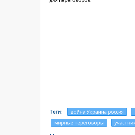
для переговоров.
Теги
война Украина россия
мирные переговоры
участни