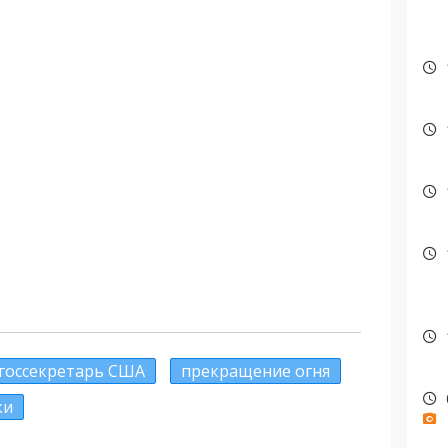
госсекретарь США
прекращение огня
ки