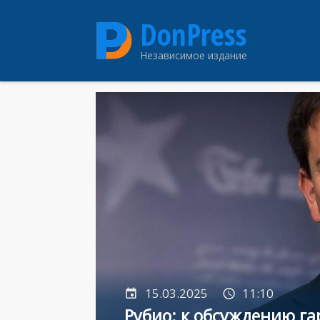
Перейти
DonPress
к
основному
Независимое издание
содержанию
15.03.2025
11:10
Рубио: к обсуждению га