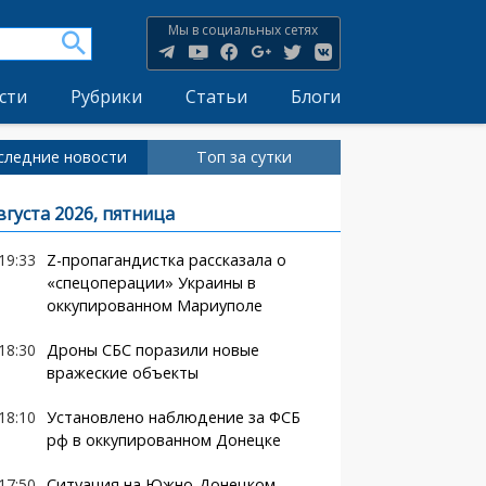
Мы в социальных сетях
сти
Рубрики
Статьи
Блоги
следние новости
Топ за сутки
вгуста 2026, пятница
19:33
Z-пропагандистка рассказала о
«спецоперации» Украины в
оккупированном Мариуполе
18:30
Дроны СБС поразили новые
вражеские объекты
18:10
Установлено наблюдение за ФСБ
рф в оккупированном Донецке
17:50
Ситуация на Южно-Донецком