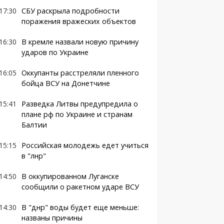
17:30
СБУ раскрыла подробности
поражения вражеских объектов
16:30
В кремле назвали новую причину
ударов по Украине
16:05
Оккупанты расстреляли пленного
бойца ВСУ на Донетчине
15:41
Разведка Литвы предупредила о
плане рф по Украине и странам
Балтии
15:15
Российская молодежь едет учиться
в "лнр"
14:50
В оккупированном Луганске
сообщили о ракетном ударе ВСУ
14:30
В "днр" воды будет еще меньше:
названы причины