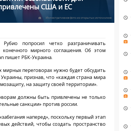
привлечены США и ЕС
Иллюстративное фото из открытых источников
био попросил четко разграничивать
 конечного мирного соглашения. Об этом
an пишет РБК-Украина.
 мирных переговорах нужно будет обсудить
 Украины, признав, что «каждая страна мира
амозащиту, на защиту своей территории».
оворам должны быть привлечены не только
тельные санкции» против россии.
«забегания наперед», поскольку первый этап
вых действий, чтобы создать пространство