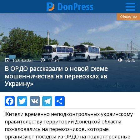
DonPress
Перейти
Общество
к
основному
содержанию
15.04.2021
18:34
6636
В ОРДО рассказали о новой схеме
мошенничества на перевозках «в
Украину»
Жители временно неподконтрольных украинскому
правительству территорий Донецкой области
пожаловались на перевозчиков, которые
организуют поездки из ОРДО на подконтрольные