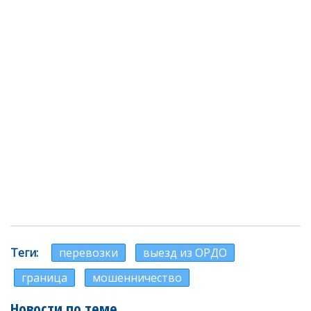
Теги
перевозки
выезд из ОРДО
граница
мошенничество
Новости по теме