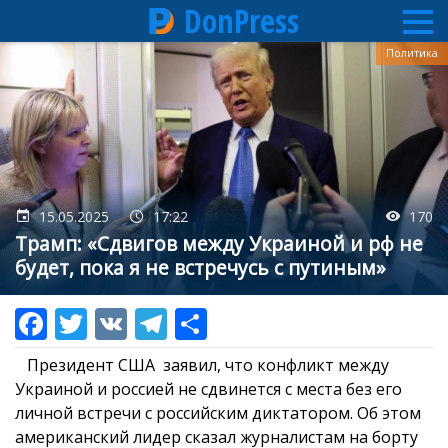
DonPress
Перейти
Политика
к
основному
содержанию
15.05.2025
17:22
170
Трамп: «Сдвигов между Украиной и рф не
будет, пока я не встречусь с путиным»
Президент США заявил, что конфликт между
Украиной и россией не сдвинется с места без его
личной встречи с российским диктатором. Об этом
американский лидер сказал журналистам на борту