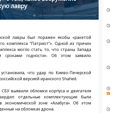
кую лавру
Иллюстративное фото из открытых источников
кой лавры был поражен якобы «ракетой
го комплекса "Патриот"». Одной из причин
плекса могло стать то, что страны Запада
и сроками годности». Об этом заявило
становила, что удар по Киево-Печерской
российской версией иранского Shahed.
СБУ выявили обломки корпуса и двигателя
вердил: отдельные комплектующие были
в экономической зоне «Алабуга». Об этом
денные на обломках дрона.