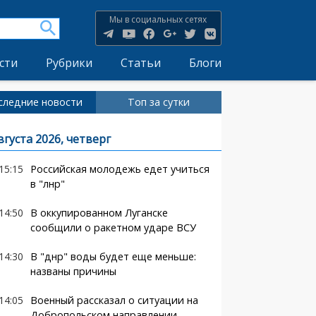
Мы в социальных сетях
сти
Рубрики
Статьи
Блоги
следние новости
Топ за сутки
вгуста 2026, четверг
15:15
Российская молодежь едет учиться
в "лнр"
14:50
В оккупированном Луганске
сообщили о ракетном ударе ВСУ
14:30
В "днр" воды будет еще меньше:
названы причины
14:05
Военный рассказал о ситуации на
Добропольском направлении