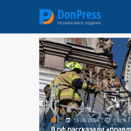
Перейти
DonPress
к
основному
Независимое издание
содержанию
15.06.2026
13:26
В рф рассказали «правд