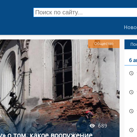
Ново
Общество
По
6 а
689
у» о том, какое вооружение