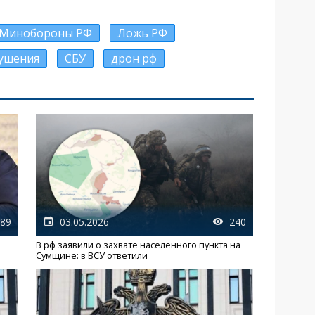
Минобороны РФ
Ложь РФ
ушения
СБУ
дрон рф
89
03.05.2026
240
В рф заявили о захвате населенного пункта на
Сумщине: в ВСУ ответили