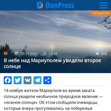
DonPress
Перейти
Интересное
к
основному
содержанию
15.11.2021
19:29
866
В небе над Мариуполем увидели второе
солнце
14 ноября жители Мариуполя во время заката
солнца увидели необычное природное явление —
«ложное солнце». Об этом сообщили очевидцы,
которые вчера прогуливались на побережье