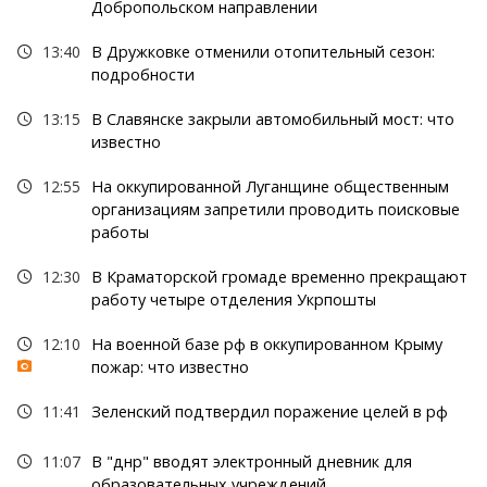
Добропольском направлении
13:40
В Дружковке отменили отопительный сезон:
подробности
13:15
В Славянске закрыли автомобильный мост: что
известно
12:55
На оккупированной Луганщине общественным
организациям запретили проводить поисковые
работы
12:30
В Краматорской громаде временно прекращают
работу четыре отделения Укрпошты
12:10
На военной базе рф в оккупированном Крыму
пожар: что известно
11:41
Зеленский подтвердил поражение целей в рф
11:07
В "днр" вводят электронный дневник для
образовательных учреждений