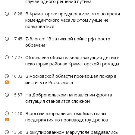
случае одного решения путина
18:28
В Краматорске предупредили, что во время
комендантского часа лифтом лучше не
пользоваться
17:45
Z-блогер: "В затяжной войне рф просто
обречена"
17:27
Объявлена обязательная эвакуация детей в
некоторых районах Краматорской громады
16:32
В московской области произошел пожар в
институте Роскосмоса
15:57
На Добропольском направлении фронта
ситуация становится сложной
14:10
В россии взорвали автомобиль главы
предприятия по производству дронов
13:50
В оккупированном Мариуполе раздавались